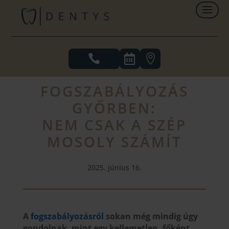



FOGSZABÁLYOZÁS
GYŐRBEN:
NEM CSAK A SZÉP
MOSOLY SZÁMÍT
2025. június 16.
A
fogszabályozásról
sokan még mindig úgy
gondolnak, mint egy kellemetlen, főként