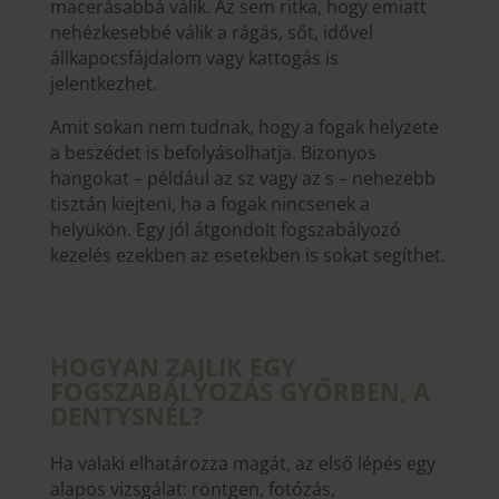
macerásabbá válik. Az sem ritka, hogy emiatt
nehézkesebbé válik a rágás, sőt, idővel
állkapocsfájdalom vagy kattogás is
jelentkezhet.
Amit sokan nem tudnak, hogy a fogak helyzete
a beszédet is befolyásolhatja. Bizonyos
hangokat – például az sz vagy az s – nehezebb
tisztán kiejteni, ha a fogak nincsenek a
helyükön. Egy jól átgondolt fogszabályozó
kezelés ezekben az esetekben is sokat segíthet.
HOGYAN ZAJLIK EGY
FOGSZABÁLYOZÁS GYŐRBEN, A
DENTYSNÉL?
Ha valaki elhatározza magát, az első lépés egy
alapos vizsgálat: röntgen, fotózás,