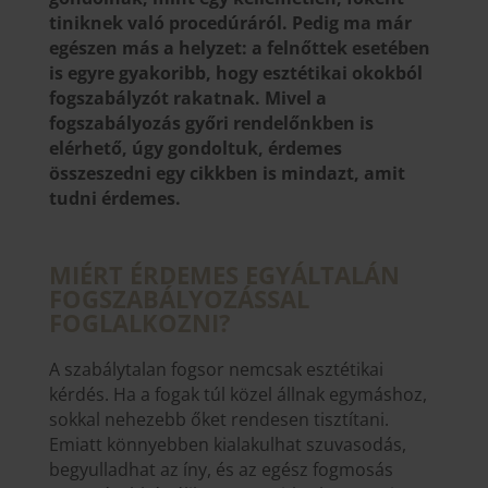
tiniknek való procedúráról. Pedig ma már
egészen más a helyzet: a felnőttek esetében
is egyre gyakoribb, hogy esztétikai okokból
fogszabályzót rakatnak. Mivel a
fogszabályozás győri rendelőnkben is
elérhető, úgy gondoltuk, érdemes
összeszedni egy cikkben is mindazt, amit
tudni érdemes.
MIÉRT ÉRDEMES EGYÁLTALÁN
FOGSZABÁLYOZÁSSAL
FOGLALKOZNI?
A szabálytalan fogsor nemcsak esztétikai
kérdés. Ha a fogak túl közel állnak egymáshoz,
sokkal nehezebb őket rendesen tisztítani.
Emiatt könnyebben kialakulhat szuvasodás,
begyulladhat az íny, és az egész fogmosás