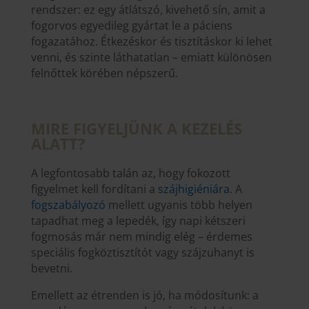
rendszer: ez egy átlátszó, kivehető sín, amit a
fogorvos egyedileg gyártat le a páciens
fogazatához. Étkezéskor és tisztításkor ki lehet
venni, és szinte láthatatlan – emiatt különösen
felnőttek körében népszerű.
MIRE FIGYELJÜNK A KEZELÉS
ALATT?
A legfontosabb talán az, hogy fokozott
figyelmet kell fordítani a
szájhigiéniára
. A
fogszabályozó
mellett ugyanis több helyen
tapadhat meg a lepedék, így napi kétszeri
fogmosás már nem mindig elég – érdemes
speciális fogköztisztítót vagy szájzuhanyt is
bevetni.
Emellett az étrenden is jó, ha módosítunk: a