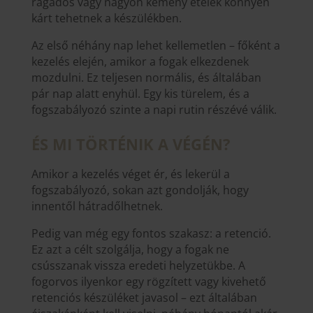
ragadós vagy nagyon kemény ételek könnyen
kárt tehetnek a készülékben.
Az első néhány nap lehet kellemetlen – főként a
kezelés elején, amikor a fogak elkezdenek
mozdulni. Ez teljesen normális, és általában
pár nap alatt enyhül. Egy kis türelem, és a
fogszabályozó szinte a napi rutin részévé válik.
ÉS MI TÖRTÉNIK A VÉGÉN?
Amikor a kezelés véget ér, és lekerül a
fogszabályozó, sokan azt gondolják, hogy
innentől hátradőlhetnek.
Pedig van még egy fontos szakasz: a retenció.
Ez azt a célt szolgálja, hogy a fogak ne
csússzanak vissza eredeti helyzetükbe. A
fogorvos ilyenkor egy rögzített vagy kivehető
retenciós készüléket javasol – ezt általában