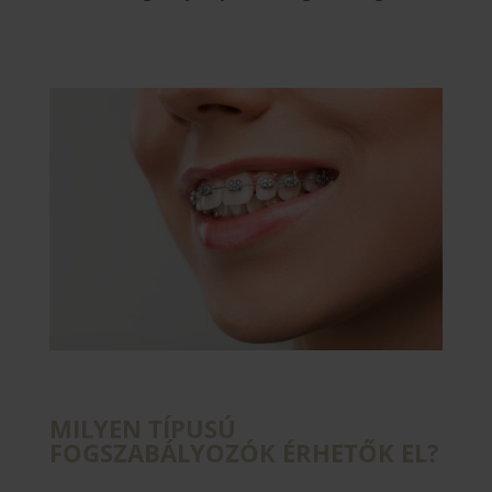
MILYEN TÍPUSÚ
FOGSZABÁLYOZÓK ÉRHETŐK EL?