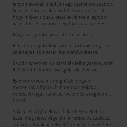
lenyomatvétel, majd jön egy személyre szabott
kezelési terv. Ez alapján lehet dönteni arról,
hogy milyen típusú készülék lenne a legjobb
választás, és mennyi ideig tartana a kezelés.
Maga a fogszabályozás több fázisból áll.
Először a fogak előkészítése történik meg – ha
szükséges, töméssel, fogkőeltávolítással.
Ezután következik a készülék felhelyezése, amit
4–6 hetente kontrollvizsgálatok követnek.
Ilyenkor orvosaink megnézik, hogyan
mozognak a fogak, és finomhangolják a
rendszert: igazítanak az íveken és a rugókon is,
ha kell.
A kezelés végén eltávolítják a készüléket, de
ezzel még nincs vége: jön a retenciós szakasz,
amikor a fogak új helyzetét meg kell „rögzíteni”.