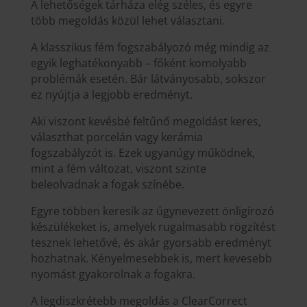
A lehetőségek tárháza elég széles, és egyre
több megoldás közül lehet választani.
A klasszikus fém fogszabályozó még mindig az
egyik leghatékonyabb – főként komolyabb
problémák esetén. Bár látványosabb, sokszor
ez nyújtja a legjobb eredményt.
Aki viszont kevésbé feltűnő megoldást keres,
választhat porcelán vagy kerámia
fogszabályzót is. Ezek ugyanúgy működnek,
mint a fém változat, viszont szinte
beleolvadnak a fogak színébe.
Egyre többen keresik az úgynevezett önligírozó
készülékeket is, amelyek rugalmasabb rögzítést
tesznek lehetővé, és akár gyorsabb eredményt
hozhatnak. Kényelmesebbek is, mert kevesebb
nyomást gyakorolnak a fogakra.
A legdiszkrétebb megoldás a ClearCorrect