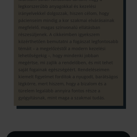
legkorszerűbb anyagokkal és kezelési
irányelvekkel dolgozzak, hiszen célom, hogy
pácienseim mindig a kor szakmai elvárásainak
megfelelő, magas színvonalú ellátásban
részesüljenek. A cikkeimben igyekszem
közérthetően bemutatni a fogászat legfontosabb
témáit – a megelőzéstől a modern kezelési
lehetőségekig –, hogy mindenki jobban
megértse, mi zajlik a rendelőben, és mit tehet
saját fogainak egészségéért. Rendeléseimen
kiemelt figyelmet fordítok a nyugodt, barátságos
légkörre, mert hiszem, hogy a bizalom és a
türelem legalább annyira fontos része a
gyógyításnak, mint maga a szakmai tudás.