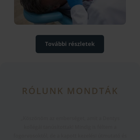
További részletek
RÓLUNK MONDTÁK
„Köszönöm az emberséget, amit a Dentys
kollégái tanúsítottak! Mindig is féltem a
fogorvosoktól, de a kapott kezelési útmutató és
a fogorvos személye megnyugtató volt. Ezentúl