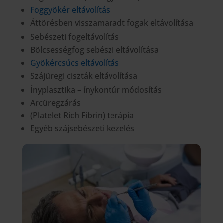
Foggyökér eltávolítás
Áttörésben visszamaradt fogak eltávolítása
Sebészeti fogeltávolítás
Bölcsességfog sebészi eltávolítása
Gyökércsúcs eltávolítás
Szájüregi ciszták eltávolítása
Ínyplasztika – ínykontúr módosítás
Arcüregzárás
(Platelet Rich Fibrin) terápia
Egyéb szájsebészeti kezelés