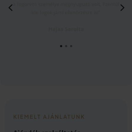
ide fogok járni ellenőrzésre is!"
Hajas Sarolta
KIEMELT AJÁNLATUNK