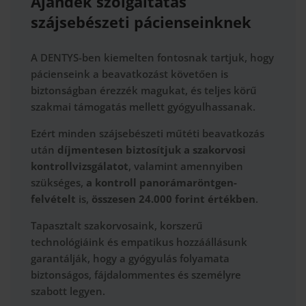
Ajándék szolgáltatás
szájsebészeti pácienseinknek
A DENTYS-ben kiemelten fontosnak tartjuk, hogy
pácienseink a beavatkozást követően is
biztonságban érezzék magukat, és teljes körű
szakmai támogatás mellett gyógyulhassanak.
Ezért minden szájsebészeti műtéti beavatkozás
után
díjmentesen biztosítjuk a szakorvosi
kontrollvizsgálatot
, valamint amennyiben
szükséges,
a kontroll panorámaröntgen-
felvételt
is,
összesen 24.000 forint értékben
.
Tapasztalt szakorvosaink, korszerű
technológiáink és empatikus hozzáállásunk
garantálják, hogy a gyógyulás folyamata
biztonságos, fájdalommentes és személyre
szabott legyen.