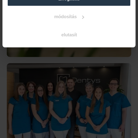
módosítás
elutasít