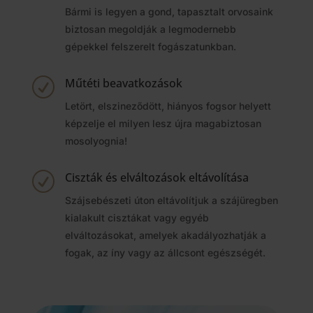
Bármi is legyen a gond, tapasztalt orvosaink
biztosan megoldják a legmodernebb
gépekkel felszerelt fogászatunkban.
Műtéti beavatkozások
R
Letört, elszineződött, hiányos fogsor helyett
képzelje el milyen lesz újra magabiztosan
mosolyognia!
Ciszták és elváltozások eltávolítása
R
Szájsebészeti úton eltávolítjuk a szájüregben
kialakult cisztákat vagy egyéb
elváltozásokat, amelyek akadályozhatják a
fogak, az íny vagy az állcsont egészségét.