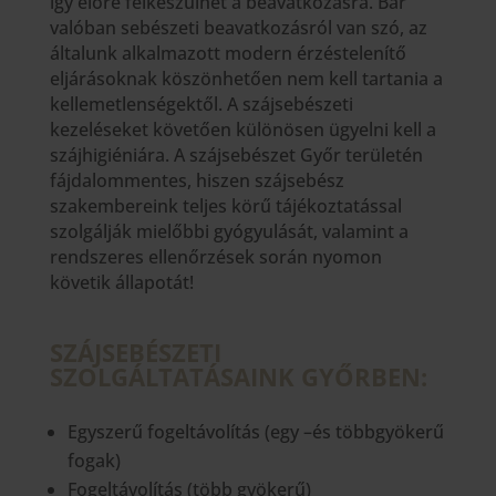
így előre felkészülhet a beavatkozásra. Bár
valóban sebészeti beavatkozásról van szó, az
általunk alkalmazott modern érzéstelenítő
eljárásoknak köszönhetően nem kell tartania a
kellemetlenségektől. A szájsebészeti
kezeléseket követően különösen ügyelni kell a
szájhigiéniára. A szájsebészet Győr területén
fájdalommentes, hiszen szájsebész
szakembereink teljes körű tájékoztatással
szolgálják mielőbbi gyógyulását, valamint a
rendszeres ellenőrzések során nyomon
követik állapotát!
SZÁJSEBÉSZETI
SZOLGÁLTATÁSAINK GYŐRBEN:
Egyszerű fogeltávolítás (egy –és többgyökerű
fogak)
Fogeltávolítás (több gyökerű)