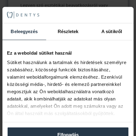
Legyen szó esztétikai beavatkozásról vagy
komolyabb fogászati problémáról, biztos
lehet benne, hogy tartós és megbízható
eredményt kap.
Beleegyezés
Részletek
A sütikről
Részletes információ az
ÁSZF-ben.
Ez a weboldal sütiket használ
Sütiket használunk a tartalmak és hirdetések személyre
szabásához, közösségi funkciók biztosításához,
valamint weboldalforgalmunk elemzéséhez. Ezenkívül
FOGÁSZATUNK
közösségi média-, hirdető- és elemező partnereinkkel
KÉPEKBEN
megosztjuk az Ön weboldalhasználatra vonatkozó
adatait, akik kombinálhatják az adatokat más olyan
adatokkal, amelyeket Ön adott meg számukra vagy az
Ön által használt más szolgáltatásokból gyűjtöttek.
Elfogadás