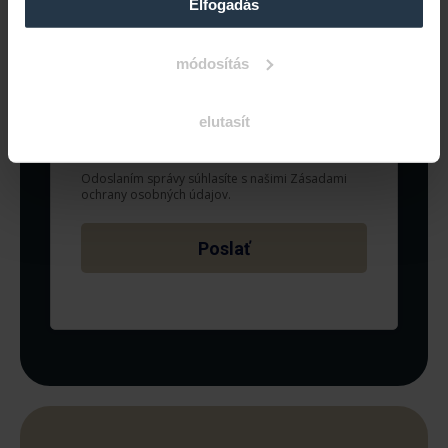
Elfogadás
módosítás
elutasít