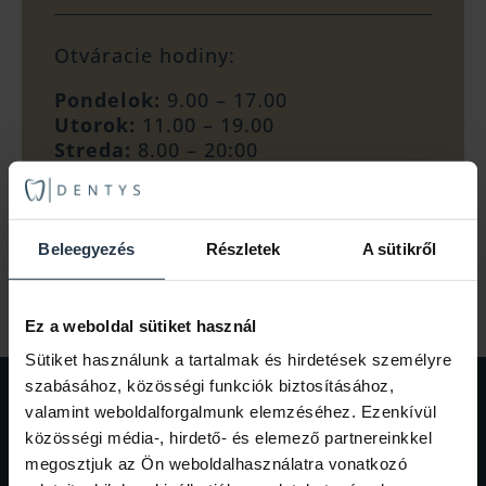
Otváracie hodiny:
Pondelok:
9.00 – 17.00
Utorok:
11.00 – 19.00
Streda:
8.00 – 20:00
Štvrtok:
11.00 – 19.00
Piatok:
9.00 – 16.00
Sobota:
8.00 – 13.00
Nedeľa:
zatvorené
Beleegyezés
Részletek
A sütikről
Ez a weboldal sütiket használ
Sütiket használunk a tartalmak és hirdetések személyre
szabásához, közösségi funkciók biztosításához,
Prihlásenie na odber noviniek
valamint weboldalforgalmunk elemzéséhez. Ezenkívül
közösségi média-, hirdető- és elemező partnereinkkel
Zadaním svojich údajov vyjadrujete
megosztjuk az Ön weboldalhasználatra vonatkozó
súhlas so zasielaním marketingových a