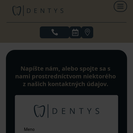
.



Napíšte nám, alebo spojte sa s
nami prostredníctvom niektorého
z našich kontaktných údajov.