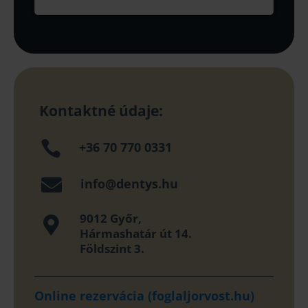
Kontaktné údaje:

+36 70 770 0331

info@dentys.hu
9012 Győr,

Hármashatár út 14.
Földszint 3.
Online rezervácia (foglaljorvost.hu)