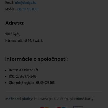
Email:
info@dentys.hu
Mobile:
+36 70 770 0331
Adresa:
9012 Győr,
Hármashatár út 14. Fszt. 3.
Informácie o spoločnosti:
Dentys & Esthetic Kft.
IČO:
25563975-2-08
Obchodný register:
08 09 028105
Možnosti platby:
hotovosť (HUF a EUR), platobné karty