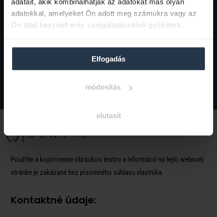
adatait, akik kombinálhatják az adatokat más olyan
informačných e-mailov.
adatokkal, amelyeket Ön adott meg számukra vagy az
Ön által használt más szolgáltatásokból gyűjtöttek.
Elfogadás
Zaregistrovať sa
módosítás
elutasít
Použitie a kopírovanie obrázkov, textov a informácií na tejto webovej
stránke je zakázané bez písomného súhlasu vlastníka.
Kontaktné údaje: