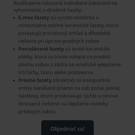
Rozlišujeme takzvané indirektné (laboratórne
vyhotovené) a direktné fazety.
E.max fazety
sú vysoko estetické a
mimoriadne odolné keramické fazety, ktoré
poskytujú prirodzený vzhľad a dlhodobé
riešenie pri úprave predných zubov
Porcelánové fazety
s
ú tenké keramické
plátky, ktoré sa trvalo nalepia na prednú
plochu zubov a slúžia na estetické vylepšenie
ich farby, tvaru alebo postavenia.
Priame fazety
(direktné) sú kompozitné
vrstvy nanášané priamo na zub počas jednej
návštevy, ktoré predstavujú rýchle a cenovo
dostupné riešenie na zlepšenie estetiky
predných zubov.
Objednať sa!