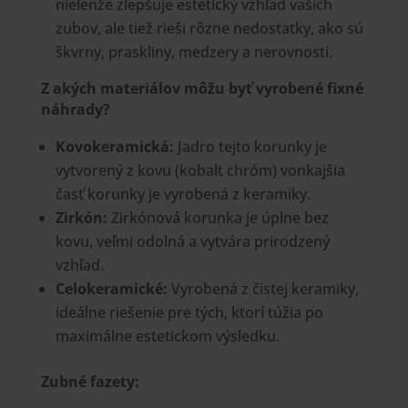
nielenže zlepšuje estetický vzhľad vašich
zubov, ale tiež rieši rôzne nedostatky, ako sú
škvrny, praskliny, medzery a nerovnosti.
Z akých materiálov môžu byť vyrobené fixné
náhrady?
K
ovokeramická
:
Jadro tejto korunky je
vytvorený z kovu (kobalt chróm) vonkajšia
časť korunky je vyrobená z keramiky.
Zirkón:
Zirkónová korunka je úplne bez
kovu, veľmi odolná a vytvára prirodzený
vzhľad.
Celokeramické:
Vyrobená z čistej keramiky,
ideálne riešenie pre tých, ktorí túžia po
maximálne estetickom výsledku.
Zubné fazety: