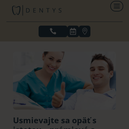



Usmievajte sa opäť s