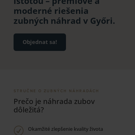
istotou – prémiové a
moderné riešenia
zubných náhrad v Győri.
Objednat sa!
STRUČNE O ZUBNÝCH NÁHRADÁCH
Prečo je náhrada zubov
dôležitá?
Okamžité zlepšenie kvality života
R