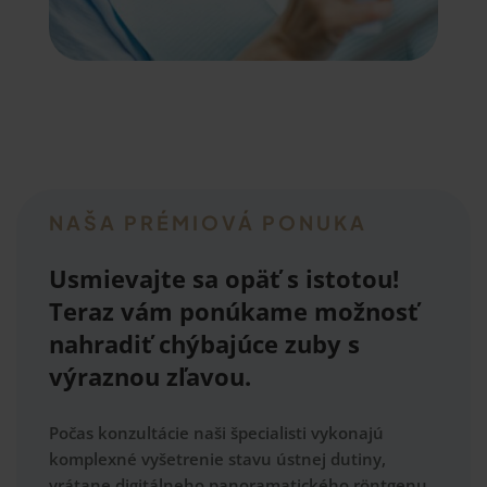
NAŠA
PRÉMIOVÁ PONUKA
Usmievajte sa opäť s istotou!
Teraz vám ponúkame možnosť
nahradiť chýbajúce zuby
s
výraznou zľavou
.
Počas konzultácie naši špecialisti vykonajú
komplexné vyšetrenie stavu ústnej dutiny
,
vrátane
digitálneho panoramatického röntgenu