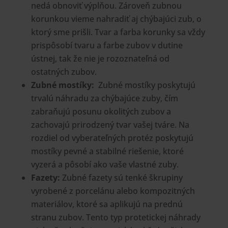
nedá obnoviť výplňou. Zároveň zubnou
korunkou vieme nahradiť aj chýbajúci zub, o
ktorý sme prišli. Tvar a farba korunky sa vždy
prispôsobí tvaru a farbe zubov v dutine
ústnej, tak že nie je rozoznateľná od
ostatných zubov.
Zubné mostíky:
Zubné mostíky poskytujú
trvalú náhradu za chýbajúce zuby, čím
zabraňujú posunu okolitých zubov a
zachovajú prirodzený tvar vašej tváre. Na
rozdiel od vyberateľných protéz poskytujú
mostíky pevné a stabilné riešenie, ktoré
vyzerá a pôsobí ako vaše vlastné zuby.
Fazety:
Zubné fazety sú tenké škrupiny
vyrobené z porcelánu alebo kompozitných
materiálov, ktoré sa aplikujú na prednú
stranu zubov. Tento typ protetickej náhrady