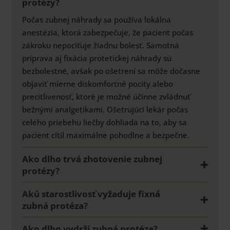
protézy?
Počas zubnej náhrady sa používa lokálna
anestézia, ktorá zabezpečuje, že pacient počas
zákroku nepociťuje žiadnu bolesť.
Samotná
príprava aj fixácia protetickej náhrady sú
bezbolestné, avšak po ošetrení sa môže dočasne
objaviť mierne diskomfortné pocity alebo
precitlivenosť, ktoré je možné účinne zvládnuť
bežnými analgetikami. Ošetrujúci lekár počas
celého priebehu liečby dohliada na to, aby sa
pacient cítil maximálne pohodlne a bezpečne.
Ako dlho trvá zhotovenie zubnej
protézy?
Akú starostlivosť vyžaduje fixná
zubná protéza?
Ako dlho vydrží zubná protéza?