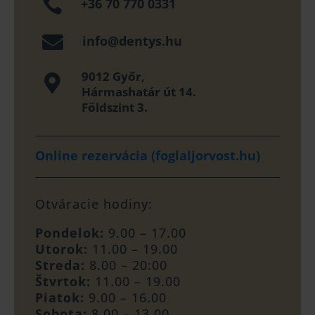

+36 70 770 0331

info@dentys.hu
9012 Győr,

Hármashatár út 14.
Földszint 3.
Online rezervácia (foglaljorvost.hu)
Otváracie hodiny:
Pondelok:
9.00 – 17.00
Utorok:
11.00 – 19.00
Streda:
8.00 – 20:00
Štvrtok:
11.00 – 19.00
Piatok:
9.00 – 16.00
Sobota:
8.00 – 13.00