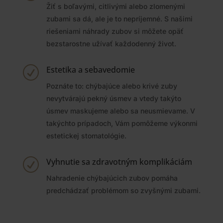
Žiť s boľavými, citlivými alebo zlomenými
zubami sa dá, ale je to nepríjemné. S našimi
riešeniami náhrady zubov si môžete opäť
bezstarostne užívať každodenný život.
Estetika a sebavedomie
R
Poznáte to: chýbajúce alebo krivé zuby
nevytvárajú pekný úsmev a vtedy takýto
úsmev maskujeme alebo sa neusmievame. V
takýchto prípadoch, Vám pomôžeme výkonmi
estetickej stomatológie.
Vyhnutie sa zdravotným komplikáciám
R
Nahradenie chýbajúcich zubov pomáha
predchádzať problémom so zvyšnými zubami.