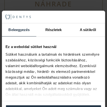
NÁHRADE
1
Beleegyezés
Részletek
A sütikről
Ez a weboldal sütiket használ
Vyšetrenie a liečebný plán
Sütiket használunk a tartalmak és hirdetések személyre
szabásához, közösségi funkciók biztosításához,
valamint weboldalforgalmunk elemzéséhez. Ezenkívül
2
közösségi média-, hirdető- és elemező partnereinkkel
megosztjuk az Ön weboldalhasználatra vonatkozó
adatait, akik kombinálhatják az adatokat más olyan
adatokkal, amelyeket Ön adott meg számukra vagy az
Príprava zubov
Ön által használt más szolgáltatásokból gyűjtöttek.