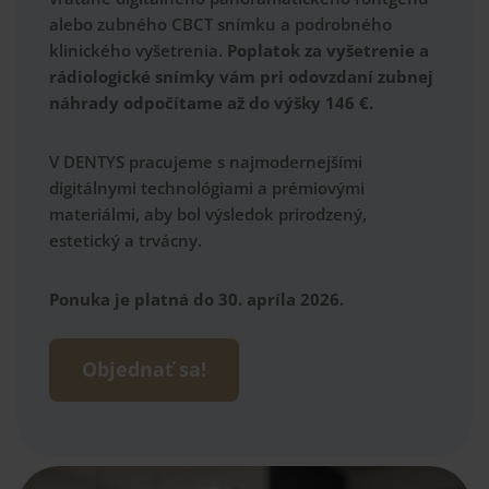
alebo zubného CBCT snímku
a
podrobného
klinického vyšetrenia
.
Poplatok za vyšetrenie a
rádiologické snímky vám pri odovzdaní zubnej
náhrady
odpočítame až do výšky 146 €.
V
DENTYS
pracujeme s
najmodernejšími
digitálnymi technológiami a prémiovými
materiálmi
, aby bol výsledok
prirodzený,
estetický a trvácny
.
Ponuka je platná do 30. apríla
2026
.
Objednať sa!