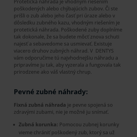
Protetická náhrada je vhodným riešením
poškodených alebo chýbajúcich zubov.
Či ste
prišli o zub alebo jeho časť pri úraze alebo v
dôsledku zubného kazu, vhodným riešením je
protetická náhrada. Poškodené zuby doplníme
tak dokonale, že sa budete môcť znova schuti
najesť a sebavedome sa usmievať. Existuje
viacero druhov zubných náhrad. V DENTYS
vám odporučime tú najvhodnejšiu náhradu a
pripravíme ju tak, aby vyzerala a fungovala tak
prirodzene ako váš vlastný chrup.
Pevné zubné náhrady:
Fixná zubná náhrada
je pevne spojená so
zdravými zubami, nie je možné ju snímať.
Zubná korunka:
P
omocou zubnej korunky
vieme chrániť poškodený zub, ktorý sa už