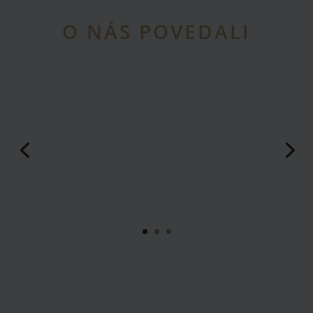
O NÁS POVEDALI
„Ďakujem za ľudskosť, ktorú prejavili kolegovia z
Dentys! Vždy som sa bála zubárov, ale ošetrovací
plán a samotný zubár boli upokojujúci. Odteraz
sem budem chodiť aj na kontroly!"
Hajas Sarolta