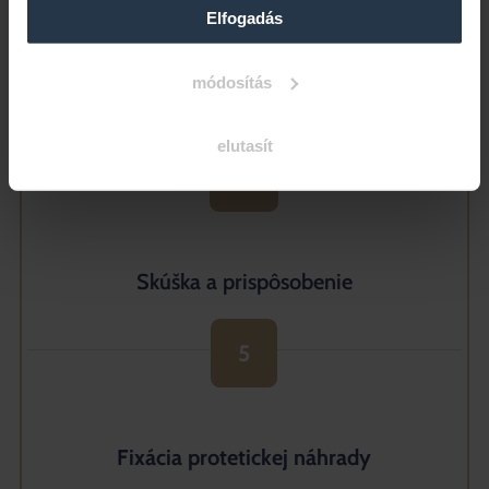
3
Elfogadás
módosítás
Odtlačky
elutasít
4
Skúška a prispôsobenie
5
Fixácia protetickej náhrady