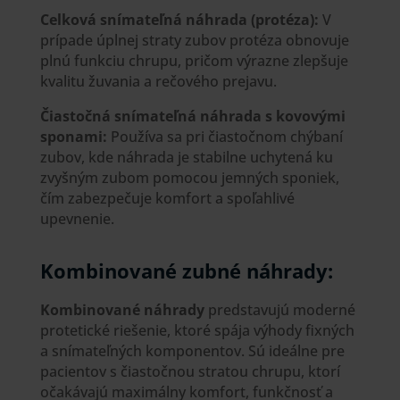
Celková snímateľná náhrada (protéza):
V
prípade úplnej straty zubov protéza obnovuje
plnú funkciu chrupu, pričom výrazne zlepšuje
kvalitu žuvania a rečového prejavu.
Čiastočná snímateľná náhrada s kovovými
sponami:
Používa sa pri čiastočnom chýbaní
zubov, kde náhrada je stabilne uchytená ku
zvyšným zubom pomocou jemných sponiek,
čím zabezpečuje komfort a spoľahlivé
upevnenie.
Kombinované zubn
é náhrady:
Kombinované náhrady
predstavujú moderné
protetické riešenie, ktoré spája výhody fixných
a snímateľných komponentov. Sú ideálne pre
pacientov s čiastočnou stratou chrupu, ktorí
očakávajú maximálny komfort, funkčnosť a