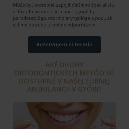
Môže byť potrebné zapojiť ďalšieho špecialistu
z dôvodu ortodoncie, napr. logopéda,
parodontológa, otorinolaryngológa a pod., ak
vidíme potrebu urobíme odporúčanie.
Rezervujem si termín
AKÉ DRUHY
ORTODONTICKÝCH METÓD SÚ
DOSTUPNÉ V NAŠEJ ZUBNEJ
AMBULANCII V GYŐRI?