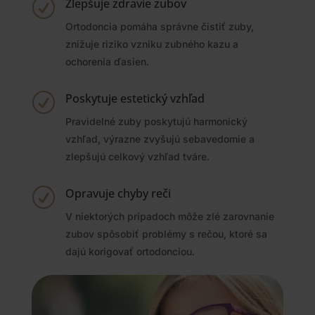
Zlepšuje zdravie zubov
R
Ortodoncia pomáha správne čistiť zuby,
znižuje riziko vzniku zubného kazu a
ochorenia ďasien.
Poskytuje estetický vzhľad
R
Pravidelné zuby poskytujú harmonický
vzhľad, výrazne zvyšujú sebavedomie a
zlepšujú celkový vzhľad tváre.
Opravuje chyby reči
R
V niektorých prípadoch môže zlé zarovnanie
zubov spôsobiť problémy s rečou, ktoré sa
dajú korigovať ortodonciou.