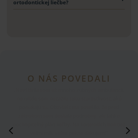
ortodontickej liečbe?
O NÁS POVEDALI
„Ďakujem za ľudskosť, ktorú prejavili kolegovia z
Dentys! Vždy som sa bála zubárov, ale ošetrovací
plán a samotný zubár boli upokojujúci. Odteraz
sem budem chodiť aj na kontroly!"