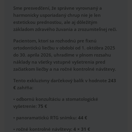
Sme presvedčení, že správne vyrovnaný a
harmonicky usporiadaný chrup nie je len
estetickou prednosťou, ale aj dôležitým
základom zdravého žuvania a zrozumiteľnej reči.
Pacientom, ktorí sa rozhodnú pre fixnú
ortodontickú liečbu v období od 1. októbra 2025
do 30. apríla 2026, uhradíme v plnom rozsahu
náklady na všetky vstupné vyšetrenia pred
začiatkom liečby a na ročné kontrolné návštevy.
Tento exkluzívny darčekový balík v hodnote
243
€
zahŕňa:
•
odbornú konzultáciu a stomatologické
vyšetrenie:
75 €
•
panoramatickú RTG snímku:
44 €
•
ročné kontrolné návštevy:
4 × 31 €