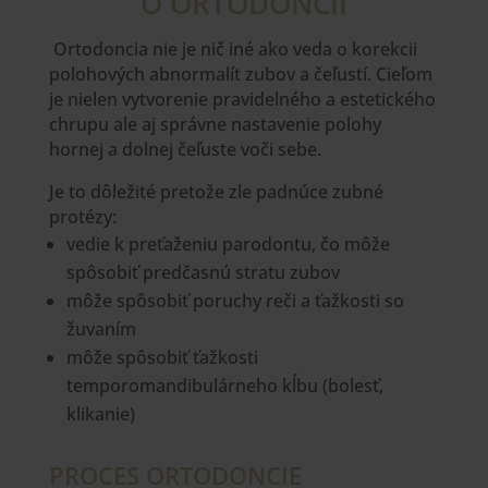
O ORTODONCII
Ortodoncia nie je nič iné ako veda o korekcii
polohových abnormalít zubov a čeľustí. Cieľom
je nielen vytvorenie pravidelného a estetického
chrupu ale aj správne nastavenie polohy
hornej a dolnej čeľuste voči sebe.
Je to dôležité pretože zle padnúce zubné
protézy:
vedie k preťaženiu parodontu, čo môže
spôsobiť predčasnú stratu zubov
môže spôsobiť poruchy reči a ťažkosti so
žuvaním
môže spôsobiť ťažkosti
temporomandibulárneho kĺbu (bolesť,
klikanie)
PROCES ORTODONCIE