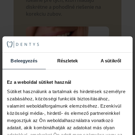
diskrétne a pohodlné riešenie na
korekciu zubov.
Beleegyezés
Részletek
A sütikről
Ez a weboldal sütiket használ
Sütiket használunk a tartalmak és hirdetések személyre
szabásához, közösségi funkciók biztosításához,
Viac podrobností
valamint weboldalforgalmunk elemzéséhez. Ezenkívül
közösségi média-, hirdető- és elemező partnereinkkel
megosztjuk az Ön weboldalhasználatra vonatkozó
adatait, akik kombinálhatják az adatokat más olyan
adatokkal, amelyeket Ön adott meg számukra vagy az