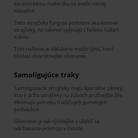
keramickému materiálu sú oveľa menej
nápadné.
Tieto strojčeky fungujú podobne ako kovové
strojčeky, no takmer splývajú s farbou Vašich
zubov.
Toto riešenie je obľúbené medzi tými, ktorí
hľadajú diskrétnejšie ošetrenie.
Samoligujúce traky
Samoligovacie strojčeky majú špeciálne zámky,
ktoré držia strojčeky na zuboch pružnejšie čím
eliminujú potrebu tradičných gumených
podväzkov.
Ošetrenie je tak rýchlejšie a uľahčí sa
udržiavanie prístroja v čistote.