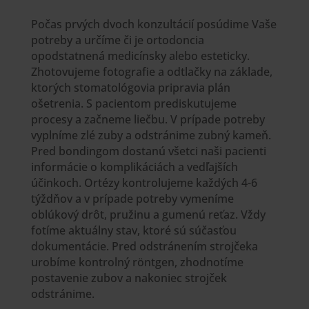
Počas prvých dvoch konzultácií posúdime Vaše
potreby a určíme či je ortodoncia
opodstatnená medicínsky alebo esteticky.
Zhotovujeme fotografie a odtlačky na základe,
ktorých stomatológovia pripravia plán
ošetrenia. S pacientom prediskutujeme
procesy a začneme liečbu. V prípade potreby
vyplníme zlé zuby a odstránime zubný kameň.
Pred bondingom dostanú všetci naši pacienti
informácie o komplikáciách a vedľajších
účinkoch. Ortézy kontrolujeme každých 4-6
týždňov a v prípade potreby vymeníme
oblúkový drôt, pružinu a gumenú reťaz. Vždy
fotíme aktuálny stav, ktoré sú súčasťou
dokumentácie. Pred odstránením strojčeka
urobíme kontrolný röntgen, zhodnotíme
postavenie zubov a nakoniec strojček
odstránime.