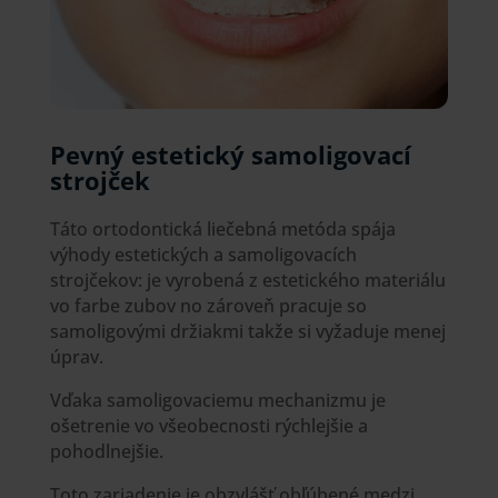
Pevný estetický samoligovací
strojček
Táto ortodontická liečebná metóda spája
výhody estetických a samoligovacích
strojčekov: je vyrobená z estetického materiálu
vo farbe zubov no zároveň pracuje so
samoligovými držiakmi takže si vyžaduje menej
úprav.
Vďaka samoligovaciemu mechanizmu je
ošetrenie vo všeobecnosti rýchlejšie a
pohodlnejšie.
Toto zariadenie je obzvlášť obľúbené medzi