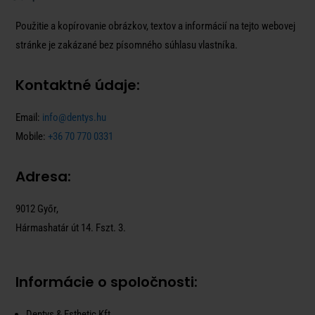
Použitie a kopírovanie obrázkov, textov a informácií na tejto webovej
stránke je zakázané bez písomného súhlasu vlastníka.
Kontaktné údaje:
Email:
info@dentys.hu
Mobile:
+36 70 770 0331
Adresa:
9012 Győr,
Hármashatár út 14. Fszt. 3.
Informácie o spoločnosti:
Dentys & Esthetic Kft.