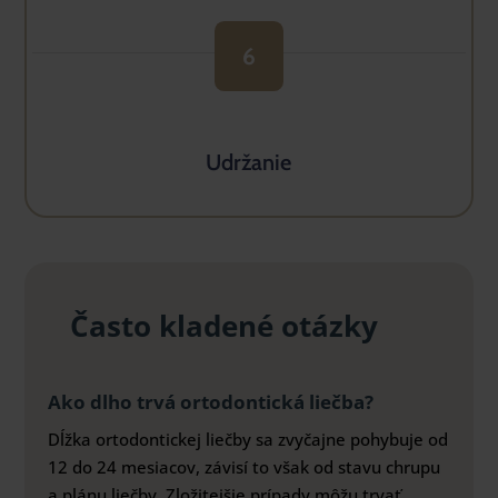
6
Udržanie
Často kladené otázky
Ako dlho trvá ortodontická liečba?
Dĺžka ortodontickej liečby sa zvyčajne pohybuje od
12 do 24 mesiacov, závisí to však od stavu chrupu
a plánu liečby. Zložitejšie prípady môžu trvať