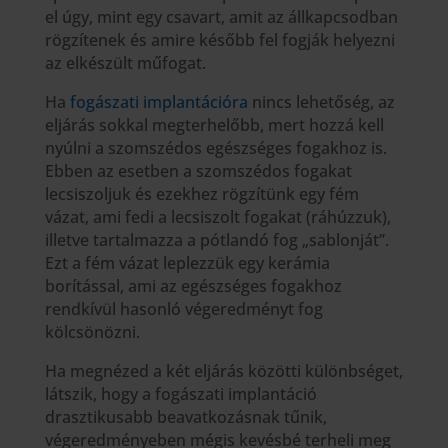
el úgy, mint egy csavart, amit az állkapcsodban
rögzítenek és amire később fel fogják helyezni
az elkészült műfogat.
Ha
fogászati implantációra
nincs lehetőség, az
eljárás sokkal megterhelőbb, mert hozzá kell
nyúlni a szomszédos egészséges fogakhoz is.
Ebben az esetben a szomszédos fogakat
lecsiszoljuk és ezekhez rögzítünk egy fém
vázat, ami fedi a lecsiszolt fogakat (ráhúzzuk),
illetve tartalmazza a pótlandó fog „sablonját”.
Ezt a fém vázat leplezzük egy kerámia
borítással, ami az egészséges fogakhoz
rendkívül hasonló végeredményt fog
kölcsönözni.
Ha megnézed a két eljárás közötti különbséget,
látszik, hogy a fogászati implantáció
drasztikusabb beavatkozásnak tűnik,
végeredményeben mégis kevésbé terheli meg