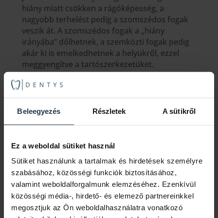
hiány miatt csökken a rágóképesség, a
nagyobb terhelést pedig a szomszédos fogak
veszik át. A szomszédos fogak a „hiány
irányába” dőlhetnek, a szemközti fogak pedig
akár ki is emelkedhetnek a helyükről, ezzel
meggyengítve a tartószerkezetüket.
Összefoglalva, a foghiányt nem szabad
elbagatellizálni (leggyakrabban a hátsó fog
hiányánál legyintünk rá), az esztétikai hibán
Beleegyezés
Részletek
A sütikről
kívül további fogászati problémákat okozat az
amúgy ép fogsorodban!
Ez a weboldal sütiket használ
Sütiket használunk a tartalmak és hirdetések személyre
szabásához, közösségi funkciók biztosításához,
valamint weboldalforgalmunk elemzéséhez. Ezenkívül
Kapcsolatfelvételhez kérjük töltse ki
közösségi média-, hirdető- és elemező partnereinkkel
az alábbi űrlapot, vagy keressen
minket elérhetőségeinken.
megosztjuk az Ön weboldalhasználatra vonatkozó