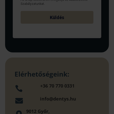
Elérhetőségeink:
+36 70 770 0331

info@dentys.hu

9012 Győr,