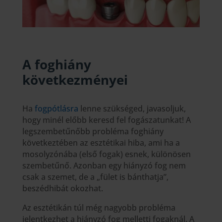
A foghiány
következményei
Ha
fogpótlásra
lenne szükséged, javasoljuk,
hogy minél előbb keresd fel fogászatunkat! A
legszembetűnőbb probléma foghiány
következtében az esztétikai hiba, ami ha a
mosolyzónába (első fogak) esnek, különösen
szembetűnő. Azonban egy hiányzó fog nem
csak a szemet, de a „fület is bánthatja”,
beszédhibát okozhat.
Az esztétikán túl még nagyobb probléma
jelentkezhet a hiányzó fog melletti fogaknál. A