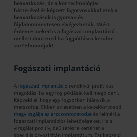
beavatkozás, de a kor technológiai
hátterével és képzett fogorvosokkal ezek a
beavatkozások is gyorsan és
fájdalommentesen elvégezhetők. Miért
érdemes neked is a fogászati implantáció
mellett döntened ha fogpótlásra kerülne
sor? Elmondjuk!
Fogászati implantáció
A
fogászati implantáció
rendkívül praktikus
megoldás, ha egy fog pótlását kell megoldani.
Képzeld el, hogy egy fogsorban hiányzik a
metszőfog. Ebben az esetben a kezelőorvosod
megvizsgálja az arccsontozatodat
és felméri a
fogászati implantációs lehetőségeket. Ha a
vizsgálat pozitív, beültetésre kerülhet a
speciális orvosi titán implantátum. Ezt képzeld