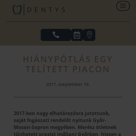



HIÁNYPÓTLÁS EGY
TELÍTETT PIACON
2017. szeptember 19.
2017-ben nagy elhatározásra jutottunk,
saját fogászati rendelőt nyitunk Győr-
Moson-Sopron megyében.
Merész ötletnek
tűnhetett praxist indítani Győrben, hiszen a