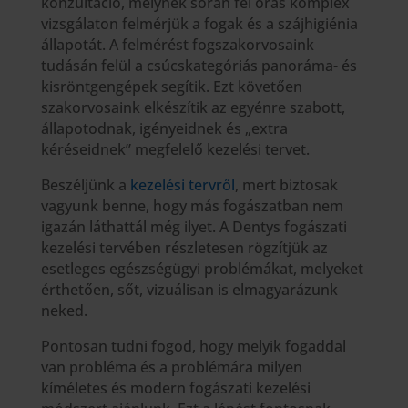
konzultáció, melynek során fél órás komplex
vizsgálaton felmérjük a fogak és a szájhigiénia
állapotát. A felmérést fogszakorvosaink
tudásán felül a csúcskategóriás panoráma- és
kisröntgengépek segítik. Ezt követően
szakorvosaink elkészítik az egyénre szabott,
állapotodnak, igényeidnek és „extra
kéréseidnek” megfelelő kezelési tervet.
Beszéljünk a
kezelési tervről
, mert biztosak
vagyunk benne, hogy más fogászatban nem
igazán láthattál még ilyet. A Dentys fogászati
kezelési tervében részletesen rögzítjük az
esetleges egészségügyi problémákat, melyeket
érthetően, sőt, vizuálisan is elmagyarázunk
neked.
Pontosan tudni fogod, hogy melyik fogaddal
van probléma és a problémára milyen
kíméletes és modern fogászati kezelési