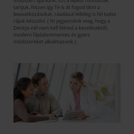
módszert ajánlunk. Ezt a lépést fontosnak
tartjuk, hiszen így Te is át fogod látni a
beavatkozásokat, ráadásul lelkileg is fel tudsz
rájuk készülni. ( Itt jegyeznénk meg, hogy a
Dentys-nél nem kell félned a kezelésektől,
modern fájdalommentes és gyors
módszereket alkalmazunk ).