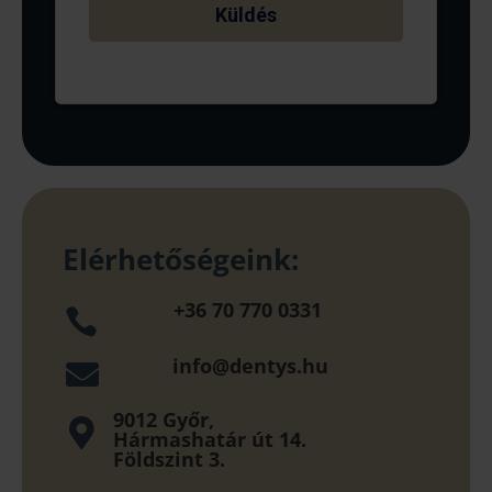
Elérhetőségeink:
+36 70 770 0331

info@dentys.hu

9012 Győr,

Hármashatár út 14.
Földszint 3.