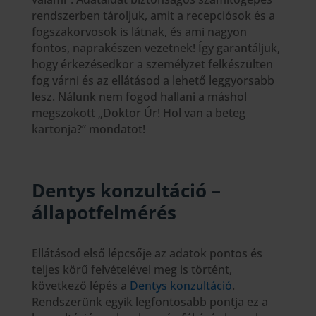
rendszerben tároljuk, amit a recepciósok és a
fogszakorvosok is látnak, és ami nagyon
fontos, naprakészen vezetnek! Így garantáljuk,
hogy érkezésedkor a személyzet felkészülten
fog várni és az ellátásod a lehető leggyorsabb
lesz. Nálunk nem fogod hallani a máshol
megszokott „Doktor Úr! Hol van a beteg
kartonja?” mondatot!
Dentys konzultáció –
állapotfelmérés
Ellátásod első lépcsője az adatok pontos és
teljes körű felvételével meg is történt,
következő lépés a
Dentys konzultáció
.
Rendszerünk egyik legfontosabb pontja ez a