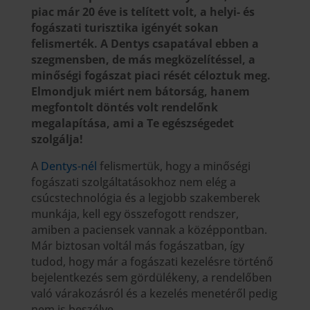
piac már 20 éve is telített volt, a helyi- és
fogászati turisztika igényét sokan
felismerték. A Dentys csapatával ebben a
szegmensben, de más megközelítéssel, a
minőségi fogászat piaci rését céloztuk meg.
Elmondjuk miért nem bátorság, hanem
megfontolt döntés volt rendelőnk
megalapítása, ami a Te egészségedet
szolgálja!
A
Dentys-nél
felismertük, hogy a minőségi
fogászati szolgáltatásokhoz nem elég a
csúcstechnológia és a legjobb szakemberek
munkája, kell egy összefogott rendszer,
amiben a paciensek vannak a középpontban.
Már biztosan voltál más fogászatban, így
tudod, hogy már a fogászati kezelésre történő
bejelentkezés sem gördülékeny, a rendelőben
való várakozásról és a kezelés menetéről pedig
nem is beszélve.