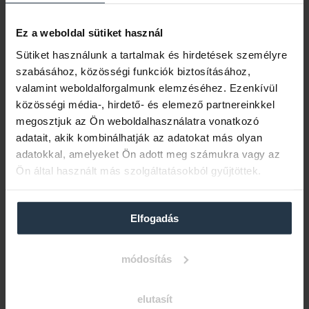
kezelést választhatod!
Az imént felsorolt három pontból
Ez a weboldal sütiket használ
megismerhetted, hogy miért más a Dentys
Sütiket használunk a tartalmak és hirdetések személyre
fogászat, de hosszú még a lista. Nem
szabásához, közösségi funkciók biztosításához,
beszéltünk a csúcstechnológiával felszerelt
valamint weboldalforgalmunk elemzéséhez. Ezenkívül
fogászati rendelőinkről, képzett
közösségi média-, hirdető- és elemező partnereinkkel
szakorvosainkról, barátságos környezetről és
megosztjuk az Ön weboldalhasználatra vonatkozó
még sorolhatnánk. Olvass rólunk többet,
adatait, akik kombinálhatják az adatokat más olyan
kattints következő blogbejegyzésünkre
.
adatokkal, amelyeket Ön adott meg számukra vagy az
Ön által használt más szolgáltatásokból gyűjtöttek.
Elfogadás
Kapcsolatfelvételhez kérjük töltse ki
az alábbi űrlapot, vagy keressen
minket elérhetőségeinken.
módosítás
elutasít