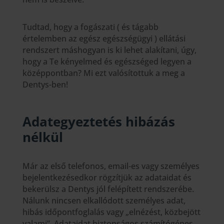
Tudtad, hogy a fogászati ( és tágabb
értelemben az egész egészségügyi ) ellátási
rendszert máshogyan is ki lehet alakítani, úgy,
hogy a Te kényelmed és egészséged legyen a
középpontban? Mi ezt valósítottuk a meg a
Dentys-ben!
Adategyeztetés hibázás
nélkül
Már az első telefonos, email-es vagy személyes
bejelentkezésedkor rögzítjük az adataidat és
bekerülsz a Dentys jól felépített rendszerébe.
Nálunk nincsen elkallódott személyes adat,
hibás időpontfoglalás vagy „elnézést, közbejött
valami”. Adataidat biztonságos számítógépes