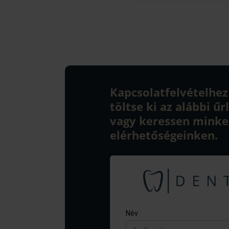
Kapcsolatfelvételhez
töltse ki az alábbi űr
vagy keressen minke
elérhetőségeinken.