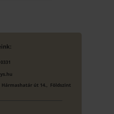
ink:
 0331
ys.hu
,
Hármashatár út 14.,
Földszint