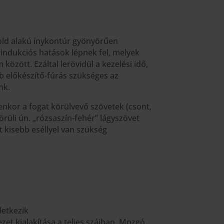
hold alakú ínykontúr gyönyörűen
indukciós hatások lépnek fel, melyek
zött. Ezáltal lerövidül a kezelési idő,
b előkészítő-fúrás szükséges az
nk.
enkor a fogat körülvevő szövetek (csont,
örüli ún. „rózsaszín-fehér” lágyszövet
t kisebb eséllyel van szükség
letkezik
et kialakítása a teljes szájban. Mozgó