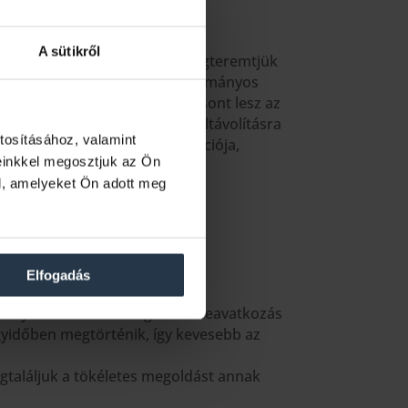
A sütikről
yukas fogak kezelése. Ezzel megteremtjük
tésre. Az eltávolítás nem hagyományos
 több csont maradjon. Ez a csont lesz az
isztítására kerül sor, hogy eltávolításra
tosításához, valamint
l megtörténik a csont integrációja,
einkkel megosztjuk az Ön
rrni, ahhoz, hogy esztétikus
l, amelyeket Ön adott meg
lata javasolt.
Elfogadás
mely tartalmazza a fogászati beavatkozás
egyidőben megtörténik, így kevesebb az
gtaláljuk a tökéletes megoldást annak