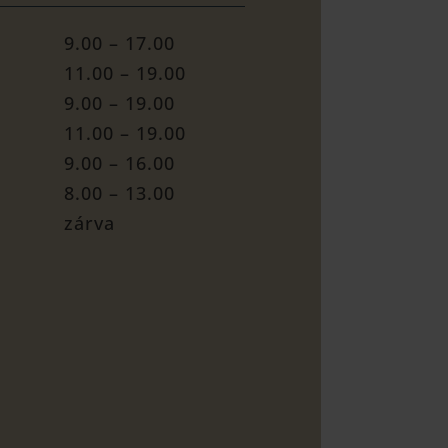
9.00 – 17.00
11.00 – 19.00
9.00 – 19.00
11.00 – 19.00
9.00 – 16.00
8.00 – 13.00
zárva