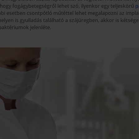
 hogy fogágybetegségről lehet szó, ilyenkor egy teljeskörű
p
i esetben csontpótló műtéttel lehet megalapozni az implant
elyen is gyulladás található a szájüregben, akkor is kétsége
baktériumok jelenléte.