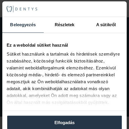
Beleegyezés
Részletek
A sütikről
Sign up to our Newsletter
By providing your details, you consent
Ez a weboldal sütiket használ
to receiving marketing and
informational emails.
Sütiket használunk a tartalmak és hirdetések személyre
szabásához, közösségi funkciók biztosításához,
valamint weboldalforgalmunk elemzéséhez. Ezenkívül
közösségi média-, hirdető- és elemező partnereinkkel
megosztjuk az Ön weboldalhasználatra vonatkozó
adatait, akik kombinálhatják az adatokat más olyan
adatokkal, amelyeket Ön adott meg számukra vagy az
Sign up
Ön által használt más szolgáltatásokból gyűjtöttek.
Elfogadás