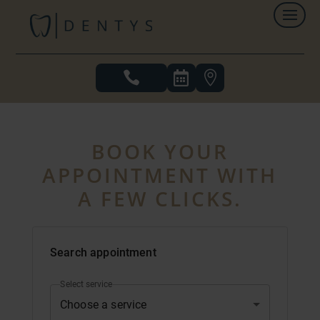



BOOK YOUR
APPOINTMENT WITH
A FEW CLICKS.