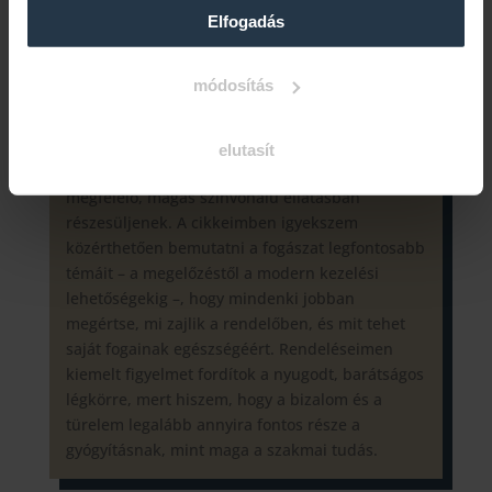
az egyetemi évek alatt a rögzített és kivehető
Elfogadás
fogpótlások, valamint a szájsebészeti
beavatkozások iránt mélyült el az érdeklődésem.
módosítás
Munkám során fontosnak tartom, hogy a
legkorszerűbb anyagokkal és kezelési
irányelvekkel dolgozzak, hiszen célom, hogy
elutasít
pácienseim mindig a kor szakmai elvárásainak
megfelelő, magas színvonalú ellátásban
részesüljenek. A cikkeimben igyekszem
közérthetően bemutatni a fogászat legfontosabb
témáit – a megelőzéstől a modern kezelési
lehetőségekig –, hogy mindenki jobban
megértse, mi zajlik a rendelőben, és mit tehet
saját fogainak egészségéért. Rendeléseimen
kiemelt figyelmet fordítok a nyugodt, barátságos
légkörre, mert hiszem, hogy a bizalom és a
türelem legalább annyira fontos része a
gyógyításnak, mint maga a szakmai tudás.