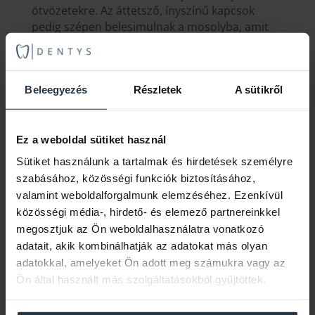
ötvözetekre. Az áttetsző, ínyszínű kapcsok
pedig szépen belesimulnak a mosolyba, amit
sokan külön meg is említenek nálunk. Ez egy
korszerű, megbízható anyag, ami a
hétköznapokban is kényelmes marad – nem
Beleegyezés
Részletek
A sütikről
csak jól néz ki a tükörben, hanem tényleg
működik is.
Ha szeretne többet tudni róla, vagy nem biztos
Ez a weboldal sütiket használ
benne, hogy ez a megfelelő megoldás az Ön
Sütiket használunk a tartalmak és hirdetések személyre
számára, keressen bennünket bizalommal –
szabásához, közösségi funkciók biztosításához,
szívesen segítünk megtalálni azt a pótlást, ami
valamint weboldalforgalmunk elemzéséhez. Ezenkívül
valóban passzolni fog az életéhez.
közösségi média-, hirdető- és elemező partnereinkkel
megosztjuk az Ön weboldalhasználatra vonatkozó
adatait, akik kombinálhatják az adatokat más olyan
adatokkal, amelyeket Ön adott meg számukra vagy az
Dr. Dudás Gergely András
Ön által használt más szolgáltatásokból gyűjtöttek.
Tanulmányaimat a Pécsi Tudományegyetem
Fogorvostudományi Karán végeztem, ahol már