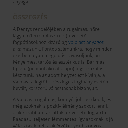
anyaga.
ÖSSZEGZÉS
A Dentys rendelőjében a rugalmas, hőre
lágyuló (termoplasztikus) kivehető
fogpótlásokhoz kizárólag
Valplast anyagot
alkalmazunk. Fontos számunkra, hogy minden
esetben olyan megoldást javasoljunk, ami
kényelmes, tartós és esztétikus is. Bár más
típusú (például akrilát alapú) fogsorokat is
készítünk, ha az adott helyzet ezt kívánja, a
Valplast a legtöbb részleges foghiány esetén
bevált, korszerű választásnak bizonyult.
A Valplast rugalmas, könnyű, jól illeszkedik, és
még azoknak is pozitív élmény szokott lenni,
akik korábban tartottak a kivehető fogsortól.
Ráadásul teljesen fémmentes, így azoknak is jó
választás lehet, akik érzékenyek bizonyos