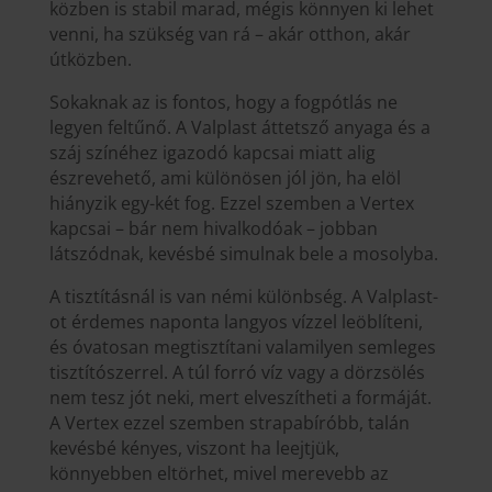
közben is stabil marad, mégis könnyen ki lehet
venni, ha szükség van rá – akár otthon, akár
útközben.
Sokaknak az is fontos, hogy a fogpótlás ne
legyen feltűnő. A Valplast áttetsző anyaga és a
száj színéhez igazodó kapcsai miatt alig
észrevehető, ami különösen jól jön, ha elöl
hiányzik egy-két fog. Ezzel szemben a Vertex
kapcsai – bár nem hivalkodóak – jobban
látszódnak, kevésbé simulnak bele a mosolyba.
A tisztításnál is van némi különbség. A Valplast-
ot érdemes naponta langyos vízzel leöblíteni,
és óvatosan megtisztítani valamilyen semleges
tisztítószerrel. A túl forró víz vagy a dörzsölés
nem tesz jót neki, mert elveszítheti a formáját.
A Vertex ezzel szemben strapabíróbb, talán
kevésbé kényes, viszont ha leejtjük,
könnyebben eltörhet, mivel merevebb az