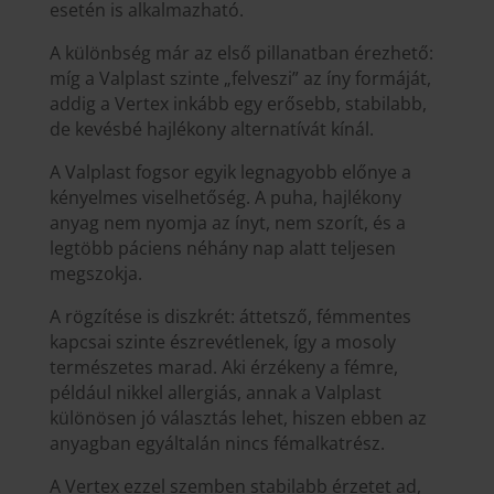
esetén is alkalmazható.
A különbség már az első pillanatban érezhető:
míg a Valplast szinte „felveszi” az íny formáját,
addig a Vertex inkább egy erősebb, stabilabb,
de kevésbé hajlékony alternatívát kínál.
A Valplast fogsor egyik legnagyobb előnye a
kényelmes viselhetőség. A puha, hajlékony
anyag nem nyomja az ínyt, nem szorít, és a
legtöbb páciens néhány nap alatt teljesen
megszokja.
A rögzítése is diszkrét: áttetsző, fémmentes
kapcsai szinte észrevétlenek, így a mosoly
természetes marad. Aki érzékeny a fémre,
például nikkel allergiás, annak a Valplast
különösen jó választás lehet, hiszen ebben az
anyagban egyáltalán nincs fémalkatrész.
A Vertex ezzel szemben stabilabb érzetet ad,