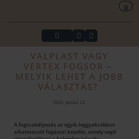



VALPLAST VAGY
VERTEX FOGSOR –
MELYIK LEHET A JOBB
VÁLASZTÁS?
2025. június 23.
A fogszabályozás az egyik leggyakrabban
alkalmazott fogászai kezelés, amely segít