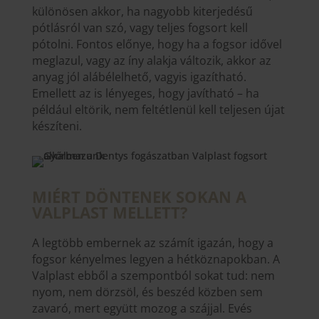
különösen akkor, ha nagyobb kiterjedésű
pótlásról van szó, vagy teljes fogsort kell
pótolni. Fontos előnye, hogy ha a fogsor idővel
meglazul, vagy az íny alakja változik, akkor az
anyag jól alábélelhető, vagyis igazítható.
Emellett az is lényeges, hogy javítható – ha
például eltörik, nem feltétlenül kell teljesen újat
készíteni.
MIÉRT DÖNTENEK SOKAN A
VALPLAST MELLETT?
A legtöbb embernek az számít igazán, hogy a
fogsor kényelmes legyen a hétköznapokban. A
Valplast ebből a szempontból sokat tud: nem
nyom, nem dörzsöl, és beszéd közben sem
zavaró, mert együtt mozog a szájjal. Evés