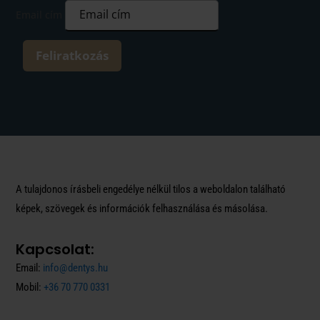
Email cím
Feliratkozás
A tulajdonos írásbeli engedélye nélkül tilos a weboldalon található
képek, szövegek és információk felhasználása és másolása.
Kapcsolat:
Email:
info@dentys.hu
Mobil:
+36 70 770 0331