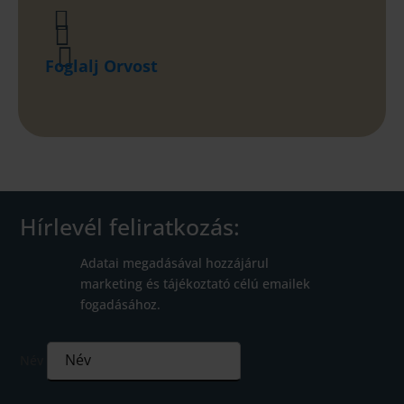



Foglalj Orvost
Hírlevél feliratkozás:
Adatai megadásával hozzájárul
marketing és tájékoztató célú emailek
fogadásához.
Név