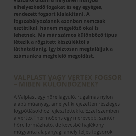
visszafordítani a helytelen irányba
elhelyezkedő fogakat és egy egyéges,
rendezett fogsort kialakítani. A
fogszabályozásnak azonban nemcsak
esztétikai, hanem megelőző okai is
lehetnek. Ma már számos különböző típus
létezik a rögzített készüléktől a
láthatatlanig, így biztosan megtaláljuk a
számunkra megfelelő megoldást.
VALPLAST VAGY VERTEX FOGSOR
– MIBEN KÜLÖNBÖZNEK?
A Valplast egy hőre lágyuló, rugalmas nylon
alapú műanyag, amelyet kifejezetten részleges
fogpótlásokhoz fejlesztettek ki. Ezzel szemben
a Vertex ThermoSens egy merevebb, szintén
hőre formázható, de kevésbé hajlékony
műgyanta alapanyag, amely teljes fogsorok