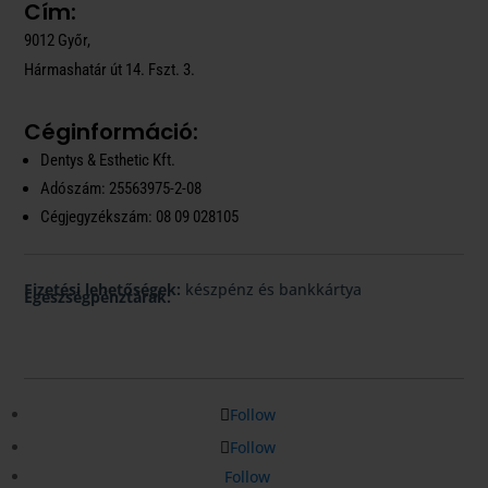
Cím:
9012 Győr,
Hármashatár út 14. Fszt. 3.
Céginformáció:
Dentys & Esthetic Kft.
Adószám: 25563975-2-08
Cégjegyzékszám: 08 09 028105
Fizetési lehetőségek:
készpénz és bankkártya
Egészségpénztárak:
Follow
Follow
Follow