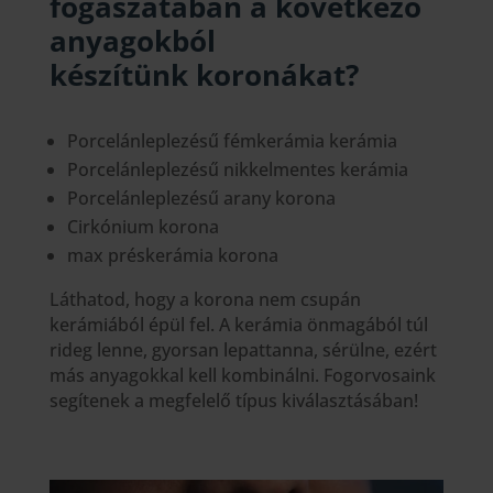
fogászatában a következő
anyagokból
készítünk
koronákat
?
Porcelánleplezésű fémkerámia kerámia
Porcelánleplezésű nikkelmentes kerámia
Porcelánleplezésű arany korona
Cirkónium korona
max préskerámia korona
Láthatod, hogy a korona nem csupán
kerámiából épül fel. A kerámia önmagából túl
rideg lenne, gyorsan lepattanna, sérülne, ezért
más anyagokkal kell kombinálni. Fogorvosaink
segítenek a megfelelő típus kiválasztásában!