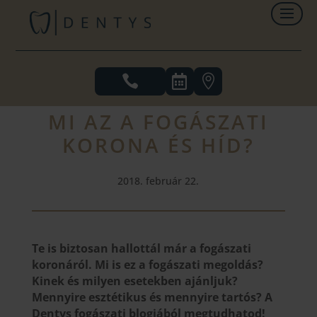



MI AZ A FOGÁSZATI
KORONA ÉS HÍD?
2018. február 22.
Te is biztosan hallottál már a fogászati
koronáról. Mi is ez a fogászati megoldás?
Kinek és milyen esetekben ajánljuk?
Mennyire esztétikus és mennyire tartós? A
Dentys fogászati blogjából megtudhatod!