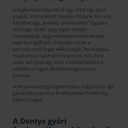
A fogkoronát képzeld el úgy, mint egy apró
sapkát, amit a sérült fogadra húzunk. Korona
kerülhet egy „eredeti, természetes” fogadra,
ami vagy sérült, vagy olyan mélyen
szuvasodott, hogy esztétikai töméssel már
nem korrigálható. A kezelés során a
koronázandó fogat előkészítjük, lecsiszoljuk,
majd precíz nyomatot készítünk róla. Erre
azért van szükség, mert a későbbiekben a
csonkhoz fogjuk illeszteni/ragasztani a
koronát.
A lenyomatot egy fogtechnikus dolgozza ki, így
garantáltan pontos és kényelmes fedést fog
kapni a fogad.
A Dentys győri