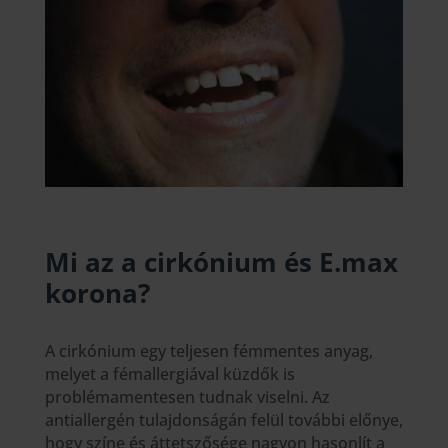
Mi az a cirkónium és
E.max
korona
?
A cirkónium egy teljesen fémmentes anyag,
melyet a fémallergiával küzdők is
problémamentesen tudnak viselni. Az
antiallergén tulajdonságán felül további előnye,
hogy színe és áttetszősége nagyon hasonlít a