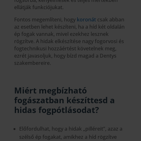
fogsorba, kényelmesek és teljes mértékben
ellátják funkciójukat.
Fontos megemlíteni, hogy
koronát
csak abban
az esetben lehet készíteni, ha a híd két oldalán
ép fogak vannak, mivel ezekhez lesznek
rögzítve. A hidak elkészítése nagy fogorvosi és
fogtechnikusi hozzáértést követelnek meg,
ezrét javasoljuk, hogy bízd magad a Dentys
szakembereire.
Miért megbízható
fogászatban készíttesd a
hidas fogpótlásodat?
Előfordulhat, hogy a hidak „pilléreit”, azaz a
szélső ép fogakat, amikhez a híd rögzítve