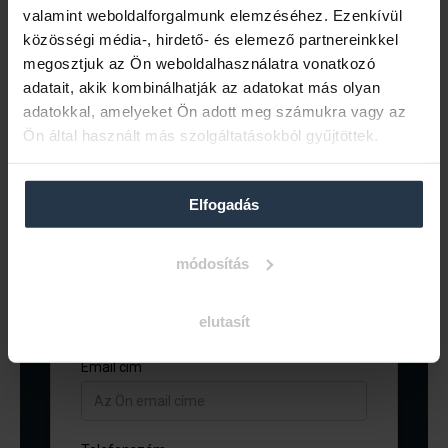
valamint weboldalforgalmunk elemzéséhez. Ezenkívül
közösségi média-, hirdető- és elemező partnereinkkel
megosztjuk az Ön weboldalhasználatra vonatkozó
adatait, akik kombinálhatják az adatokat más olyan
Kapcsolatfelvételhez kérjük töltse ki
adatokkal, amelyeket Ön adott meg számukra vagy az
az alábbi űrlapot, vagy keressen
Ön által használt más szolgáltatásokból gyűjtöttek.
minket elérhetőségeinken.
Elfogadás
módosítás
elutasít