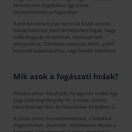
természetes fogakéhoz, így szinte
észrevehetetlen a fogsorban.
A préskerámia E.max koronák közel azonos
hatást keltenek mint természetes fogak. Nagy
szilárdságúak és tartósak, ráadásul nem
allergizálnak. Tökéletes választás lehet „szóló”
koronák kialakításához, vagy kisebb hidakhoz.
Mik azok a fogászati hidak?
Hidakat akkor készítünk, ha egymás mellet egy
vagy több foghiány lép fel. A hidak szintén
készülhetnek fém- és fémmentes kivitelben is.
A hidak szinte észrevehetetlenek, a hidakkal
megvalósított „koronák”, tökéletesen illenek a