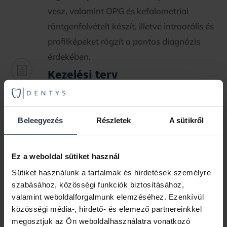
vesz, valamint OPG és kefalometriai
röntgenfelvételt készít, illetve intraorális és
profilképeket rögzít a pontos diagnózis
érdekében.
h
Kezelési terv
A második konzultáció alkalmával
megkapja a 3D kezelési tervet, amely segít
Beleegyezés
Részletek
A sütikről
vizualizálni a várható változásokat. A
szakorvos részletesen elmagyarázza a
kezelés menetét, például: a kezelés
Ez a weboldal sütiket használ
időtartamát, a sínek számát, a cseréjük
Sütiket használunk a tartalmak és hirdetések személyre
szabásához, közösségi funkciók biztosításához,
gyakoriságát, a szájhigiéniai teendőket és
valamint weboldalforgalmunk elemzéséhez. Ezenkívül
az árat. Ha Ön és a szakorvos egyaránt
közösségi média-, hirdető- és elemező partnereinkkel
elégedett a kezelési tervvel, akkor a
megosztjuk az Ön weboldalhasználatra vonatkozó