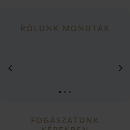
RÓLUNK MONDTÁK
„Köszönöm az emberséget, amit a Dentys kollégái
tanúsítottak! Mindig is féltem a fogorvosoktól, de a
kapott kezelési útmutató és a fogorvos személye
megnyugtató volt. Ezentúl ide fogok járni ellenőrzésre
is!"
Hajas Sarolta
FOGÁSZATUNK
KÉPEKBEN