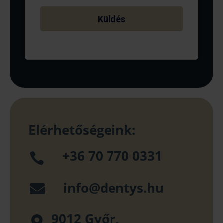
Elérhetőségeink:
+36 70 770 0331

info@dentys.hu

9012 Győr,
