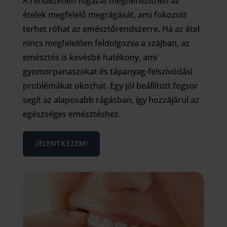
A rendezetlen fogazat megnehezítheti az
ételek megfelelő megrágását, ami fokozott
terhet róhat az emésztőrendszerre. Ha az étel
nincs megfelelően feldolgozva a szájban, az
emésztés is kevésbé hatékony, ami
gyomorpanaszokat és tápanyag-felszívódási
problémákat okozhat. Egy jól beállított fogsor
segít az alaposabb rágásban, így hozzájárul az
egészséges emésztéshez.
JELENTKEZEM!