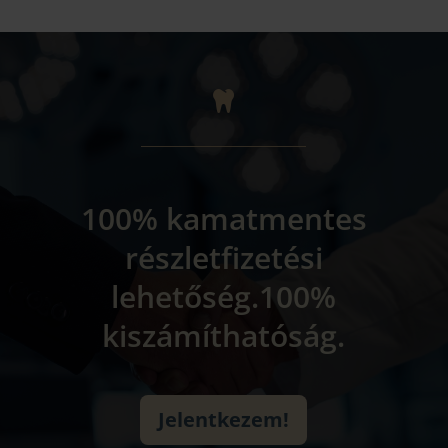

100% kamatmentes
részletfizetési
lehetőség.100%
kiszámíthatóság.
Jelentkezem!